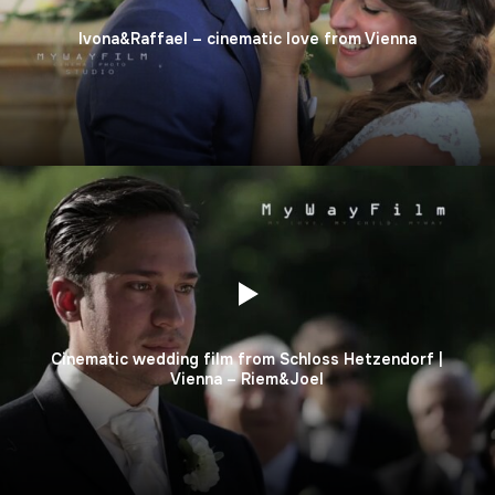
Ivona&Raffael – cinematic love from Vienna
Cinematic wedding film from Schloss Hetzendorf |
Vienna – Riem&Joel