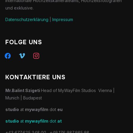
internationale Hochzeitskamerateams, Hochzeitsfotografen
und exklusive.
Datenschutzerklärung
|
Impressum
FOLGE UNS
facebook
vimeo
instagram
KONTAKTIERE UNS
Mr.Balint Szigeti
Head of MyWayFilm Studios Vienna |
Munich | Budapest
studio
at
mywayfilm
dot
eu
studio
at
mywayfilm
dot
at
+43.677.625.348.00
+49.176.987.985.98