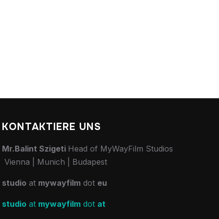
KONTAKTIERE UNS
Mr.Balint Szigeti
Head of MyWayFilm Studios
Vienna | Munich | Budapest
studio
at
mywayfilm
dot
eu
studio
at
mywayfilm
dot
at