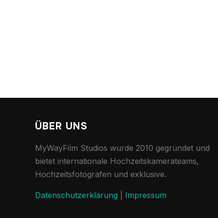
ÜBER UNS
MyWayFilm Studios wurde 2010 gegründet und
bietet internationale Hochzeitskamerateams,
Hochzeitsfotografen und exklusive.
Datenschutzerklärung
|
Impressum